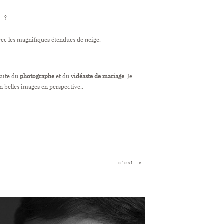
e ?
avec les magnifiques étendues de neige.
aite du
photographe
et du
vidéaste de mariage
. Je
n belles images en perspective..
c'est ici