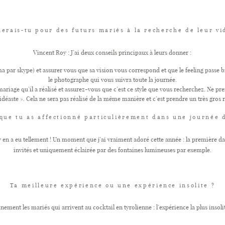
nerais-tu pour des futurs mariés à la recherche de leur vi
Vincent Roy : J’ai deux conseils principaux à leurs donner :
par skype) et assurer vous que sa vision vous correspond et que le feeling passe bi
le photographe qui vous suivra toute la journée.
iage qu’il a réalisé et assurez-vous que c’est ce style que vous recherchez. Ne prene
vidéaste ». Cela ne sera pas réalisé de la même manière et c’est prendre un très gros r
ue tu as affectionné particulièrement dans une journée 
y en a eu tellement ! Un moment que j’ai vraiment adoré cette année : la première dan
invités et uniquement éclairée par des fontaines lumineuses par exemple.
Ta meilleure expérience ou une expérience insolite ?
nement les mariés qui arrivent au cocktail en tyrolienne : l’expérience la plus insol