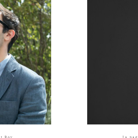
nt Roy
La pag