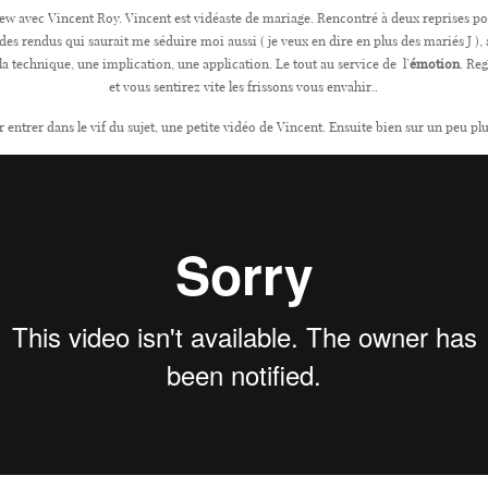
view avec Vincent Roy. Vincent est vidéaste de mariage. Rencontré à deux reprises p
rendus qui saurait me séduire moi aussi ( je veux en dire en plus des mariés J ), al
 la technique, une implication, une application. Le tout au service de l’
émotion
. Re
et vous sentirez vite les frissons vous envahir..
entrer dans le vif du sujet, une petite vidéo de Vincent. Ensuite bien sur un peu plu