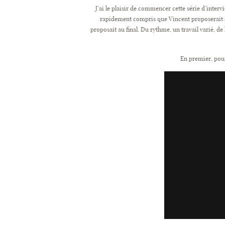
J’ai le plaisir de commencer cette série d’inter
rapidement compris que Vincent proposerait des 
proposait au final. Du rythme, un travail varié, de
En premier, pour 