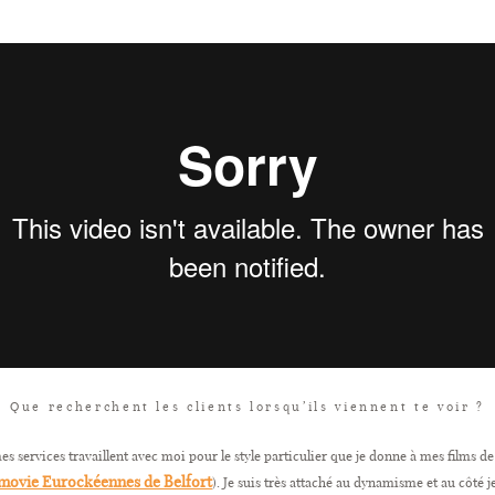
Que recherchent les clients lorsqu’ils viennent te voir ?
es services travaillent avec moi pour le style particulier que je donne à mes films de
movie Eurockéennes de Belfort
). Je suis très attaché au dynamisme et au côté 