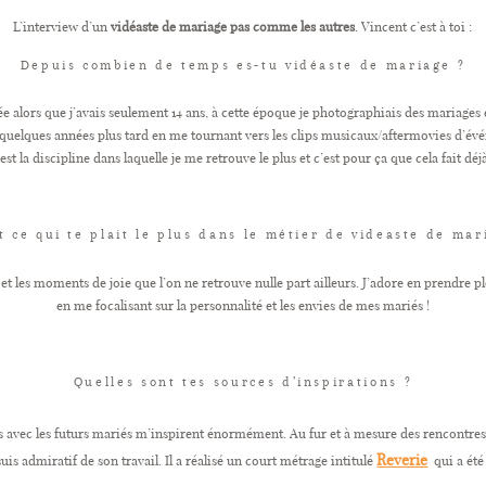
L’interview d’un
vidéaste de mariage pas comme les autres
. Vincent c’est à toi :
Depuis combien de temps es-tu vidéaste de mariage ?
ée alors que j’avais seulement 14 ans, à cette époque je photographiais des mariages
l quelques années plus tard en me tournant vers les clips musicaux/aftermovies d’
st la discipline dans laquelle je me retrouve le plus et c’est pour ça que cela fait déjà
t ce qui te plait le plus dans le métier de videaste de mar
 et les moments de joie que l’on ne retrouve nulle part ailleurs. J’adore en prendre p
en me focalisant sur la personnalité et les envies de mes mariés !
Quelles sont tes sources d’inspirations ?
 avec les futurs mariés m’inspirent énormément. Au fur et à mesure des rencontres, 
Reverie
uis admiratif de son travail. Il a réalisé un court métrage intitulé
qui a été