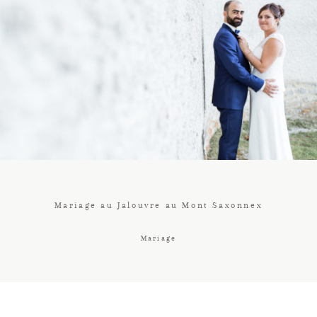
Contact
Galerie
Tarif
Vos Avis
Mariage au Jalouvre au Mont Saxonnex
Client
Mariage