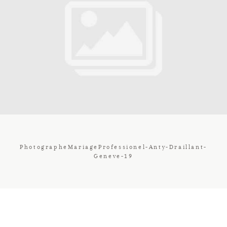
Contact
Galerie
Tarif
Vos Avis
PhotographeMariageProfessionel-Anty-Draillant-
Geneve-19
Client