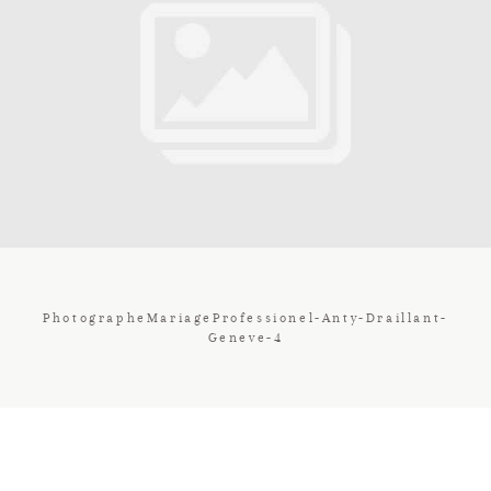
Contact
Galerie
Tarif
Vos Avis
PhotographeMariageProfessionel-Anty-Draillant-
Geneve-4
Client