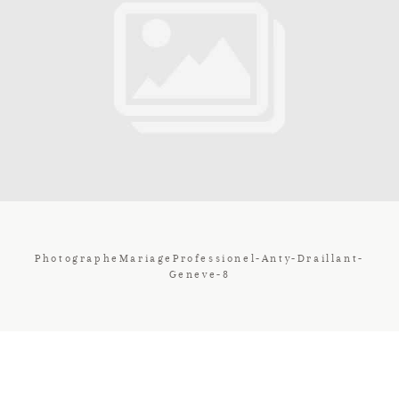
Contact
Galerie
Tarif
Vos Avis
PhotographeMariageProfessionel-Anty-Draillant-
Geneve-8
Client