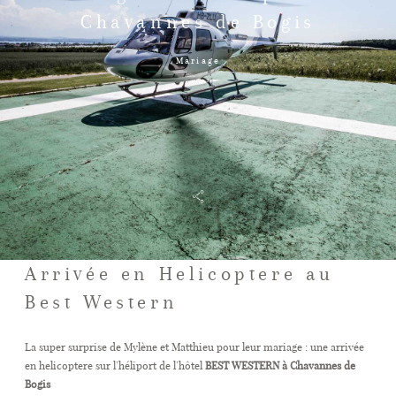
Contact
Chavannes de Bogis
Mariage
Galerie
Tarif
Vos Avis
Arrivée en Helicoptere au
Client
Best Western
La super surprise de Mylène et Matthieu pour leur mariage : une arrivée
en helicoptere sur l’héliport de l’hôtel
BEST WESTERN à Chavannes de
Bogis