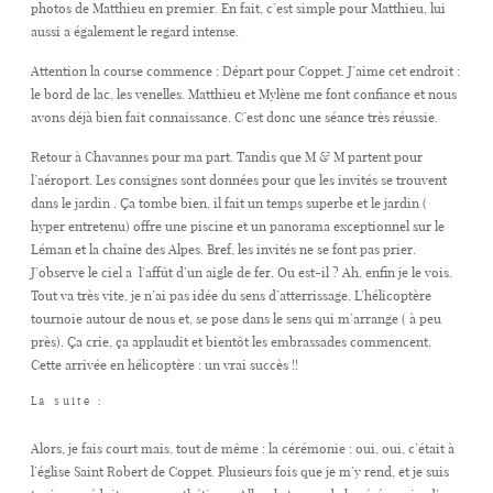
photos de Matthieu en premier. En fait, c’est simple pour Matthieu, lui
aussi a également le regard intense.
Attention la course commence : Départ pour Coppet. J’aime cet endroit :
le bord de lac, les venelles. Matthieu et Mylène me font confiance et nous
avons déjà bien fait connaissance. C’est donc une séance très réussie.
Retour à Chavannes pour ma part. Tandis que M & M partent pour
l’aéroport. Les consignes sont données pour que les invités se trouvent
dans le jardin . Ça tombe bien, il fait un temps superbe et le jardin (
hyper entretenu) offre une piscine et un panorama exceptionnel sur le
Léman et la chaîne des Alpes. Bref, les invités ne se font pas prier.
J’observe le ciel a l’affût d’un aigle de fer. Ou est-il ? Ah, enfin je le vois.
Tout va très vite, je n’ai pas idée du sens d’atterrissage. L’hélicoptère
tournoie autour de nous et, se pose dans le sens qui m’arrange ( à peu
près). Ça crie, ça applaudit et bientôt les embrassades commencent.
Cette arrivée en hélicoptère : un vrai succès !!
La suite :
Alors, je fais court mais, tout de même : la cérémonie : oui, oui, c’était à
l’église Saint Robert de Coppet. Plusieurs fois que je m’y rend, et je suis