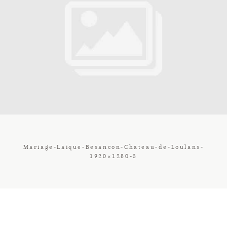
Contact
Galerie
Tarif
Vos Avis
Mariage-Laique-Besancon-Chateau-de-Loulans-
1920×1280-3
Client