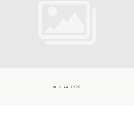
Contact
Galerie
Tarif
Vos Avis
m-n-44-1920
Client