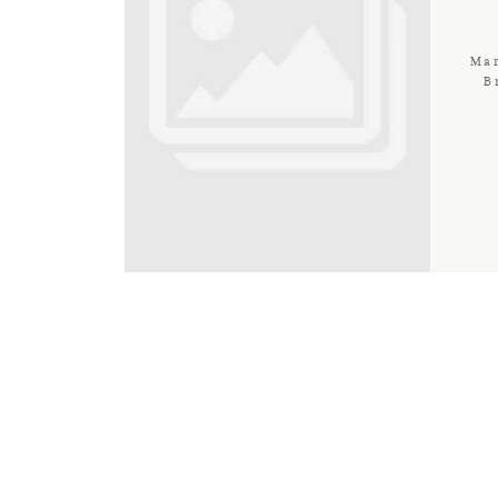
Mar
B