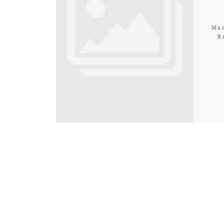
Mar
B