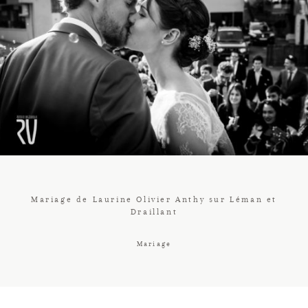
Contact
Galerie
Tarif
Vos Avis
Mariage de Laurine Olivier Anthy sur Léman et
Draillant
Client
Mariage